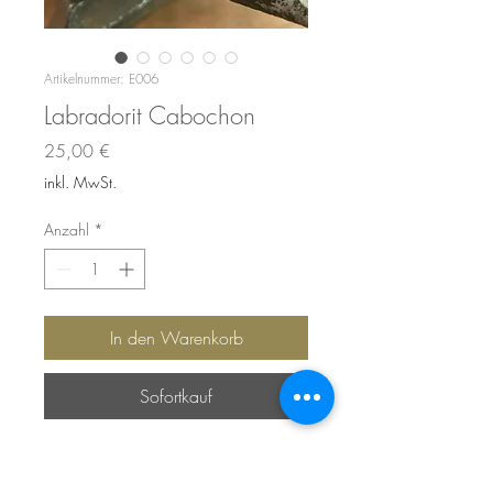
Artikelnummer: E006
Labradorit Cabochon
Preis
25,00 €
inkl. MwSt.
Anzahl
*
In den Warenkorb
Sofortkauf
Größe 38 x 26 x 5 mm
Gewicht 53 ct