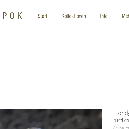
LPOK
Start
Kollektionen
Info
Me
Handg
rustik
Artikelnu