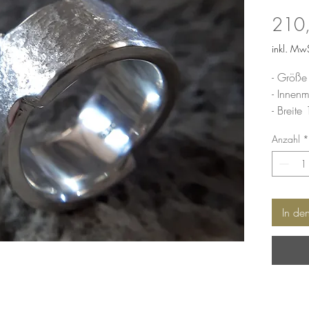
210
inkl. MwS
- Größe
- Innen
- Breit
- Stärk
Anzahl
*
In de