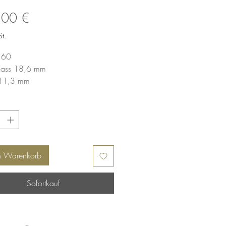
Preis
,00 €
t.
 60
mass 18,6 mm
e 11,3 mm
e 2,7 mm
n Warenkorb
Sofortkauf