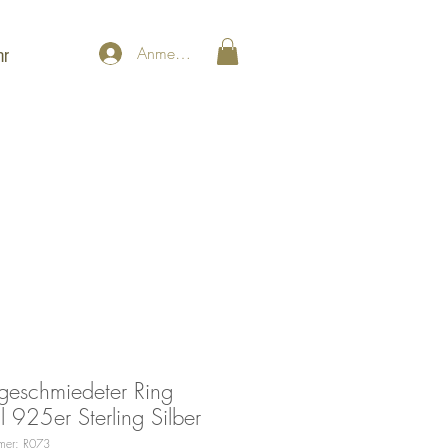
Anmelden
hr
eschmiedeter Ring
al 925er Sterling Silber
mmer: R073