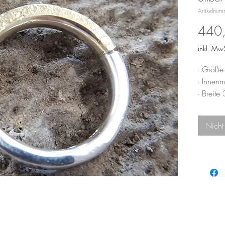
Artikelnu
440
inkl. MwS
- Größe
- Inne
- Breit
- Stärk
Nicht