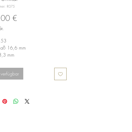
mmer: R075
Preis
,00 €
t.
 53
nmaß 16,6 mm
e 3,3 mm
e 2,4 mm
 verfügbar