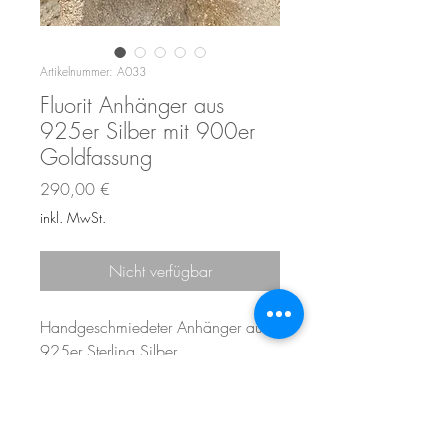
Artikelnummer: A033
Fluorit Anhänger aus
925er Silber mit 900er
Goldfassung
Preis
290,00 €
inkl. MwSt.
Nicht verfügbar
Handgeschmiedeter Anhänger aus
925er Sterling Silber
Mit grünem Fluorit Cabochon in
900er Gelbgold gefasst
Größe ohne Ösen 18,25 x 20,4
mm