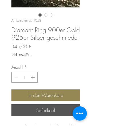
Artikelnummer: R058
Diamant Ring 900er Gold
925er Silber geschmiedet
Preis
345,00 €
inkl. MwSt.
Anzahl
*
In den Warenkorb
Sofortkauf
- mit echten Diamant Brilliantschliff